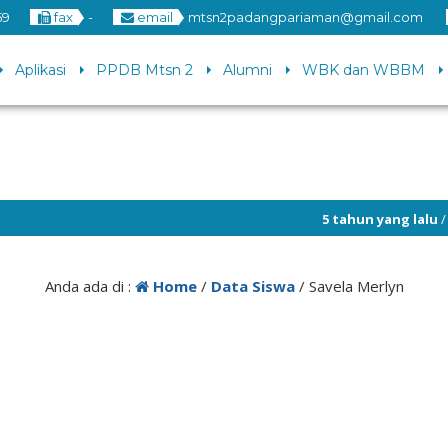
59
fax
-
email
mtsn2padangpariaman@gmail.com
Aplikasi
PPDB Mtsn 2
Alumni
WBK dan WBBM
5 tahun yang lalu
/ Selam
Anda ada di :
Home
/
Data Siswa
/
Savela Merlyn