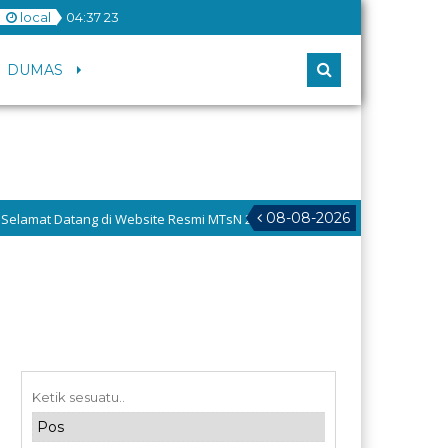
local
04
:
37
23
DUMAS
08-08-2026
at Datang di Website Resmi MTsN 2 Padang Pariaman, menuju : Madrasah