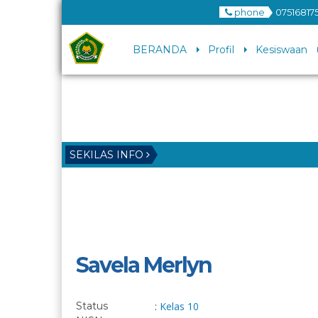
phone
07516817
BERANDA
Profil
Kesiswaan
SEKILAS INFO
Savela Merlyn
Status
:
Kelas 10