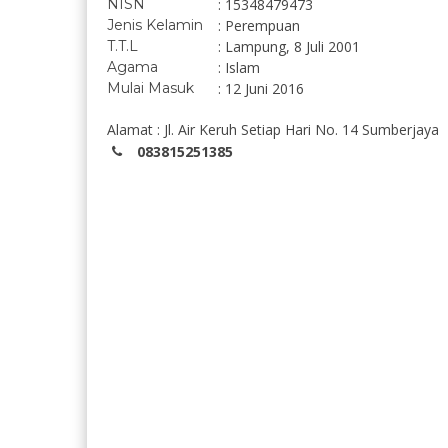
NISN
: 15348479473
Jenis Kelamin
: Perempuan
T.T.L
: Lampung, 8 Juli 2001
Agama
: Islam
Mulai Masuk
: 12 Juni 2016
Alamat : Jl. Air Keruh Setiap Hari No. 14 Sumberjaya
083815251385