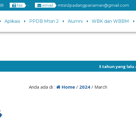
59
fax
-
email
mtsn2padangpariaman@gmail.com
Aplikasi
PPDB Mtsn 2
Alumni
WBK dan WBBM
5 tahun yang lalu
/ Selam
Anda ada di :
Home
/
2024
/
March
4