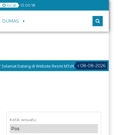
local
13
:
00
18
DUMAS
08-08-2026
at Datang di Website Resmi MTsN 2 Padang Pariaman, menuju : Madrasah