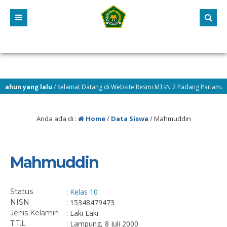
ahun yang lalu
/ Selamat Datang di Website Resmi MTsN 2 Padang Pariaman, m
sih melayani(WBBM)
Anda ada di :
Home
/
Data Siswa
/
Mahmuddin
Mahmuddin
Status
:
Kelas 10
NISN
: 15348479473
Jenis Kelamin
: Laki Laki
T.T.L
: Lampung, 8 Juli 2000